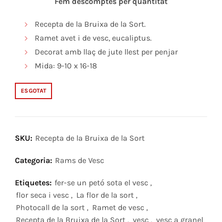
Fem descomptes per quantitat
Recepta de la Bruixa de la Sort.
Ramet avet i de vesc, eucaliptus.
Decorat amb llaç de jute llest per penjar
Mida: 9-10 x 16-18
ESGOTAT
SKU:
Recepta de la Bruixa de la Sort
Categoria:
Rams de Vesc
Etiquetes:
fer-se un petó sota el vesc
,
flor seca i vesc
,
La flor de la sort
,
Photocall de la sort
,
Ramet de vesc
,
Recepta de la Bruixa de la Sort
,
vesc
,
vesc a granel