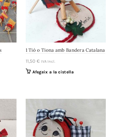
s
1 Tió o Tiona amb Bandera Catalana
11,50
€
IVA Incl.
Afegeix a la cistella