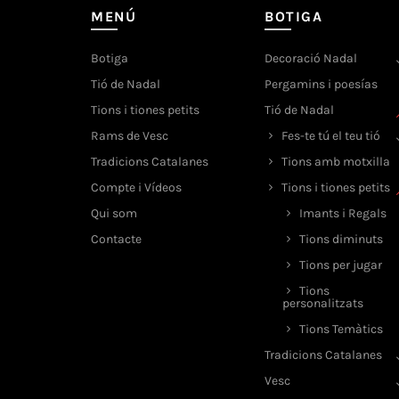
MENÚ
BOTIGA
Botiga
Decoració Nadal
Tió de Nadal
Pergamins i poesías
Tions i tiones petits
Tió de Nadal
Rams de Vesc
Fes-te tú el teu tió
Tradicions Catalanes
Tions amb motxilla
Compte i Vídeos
Tions i tiones petits
Qui som
Imants i Regals
Contacte
Tions diminuts
Tions per jugar
Tions
personalitzats
Tions Temàtics
Tradicions Catalanes
Vesc