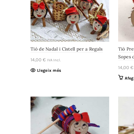
Tió de Nadal i Cistell per a Regals
Tió Pre
Sopes d
14,00
€
IVA Incl.
14,00
€
Llegeix més
Afeg