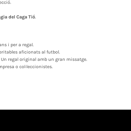
ecció.
gia del Caga Tió
.
ans i per a regal.
ritables aficionats al futbol.
es. Un regal original amb un gran missatge.
presa o col·leccionistes.