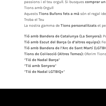
passions i el teu orgull. Si busques
comprar un 
Tions amb Orgull
Aquests
Tions Bufons fets a mà
són el regal ide
Troba el Teu
La nostra gamma de
Tions personalitzats
et pe
Tió amb Bandera de Catalunya (La Senyera):
Po
Tió amb Escut del Barça (o d’altres equips):
Fes
Tió amb Bandera de l’Arc de Sant Martí (LGTBI
Tions de Col·lecció (Altres Temes):
Oferim Tions
“
Tió de Nadal Barça
”
“
Tió amb Senyera
”
“
Tió de Nadal LGTBIQ+
”