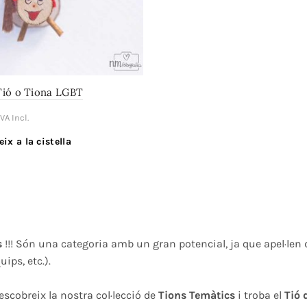
Tió o Tiona LGBT
IVA Incl.
eix a la cistella
s
!!! Són una categoria amb un gran potencial, ja que apel·len d
ips, etc.).
escobreix la nostra col·lecció de
Tions Temàtics
i troba el
Tió 