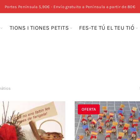
Portes Península 5,90€ - Envío gratuito a Península a partir de 80€
TIONS I TIONES PETITS
FES-TE TÚ EL TEU TIÓ
màtics
OFERTA