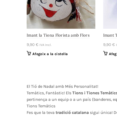
Imant la Tiona Florista amb Flors
Imant 
9,90
€
9,90
€
IVA Incl.
Afegeix a la cistella
Afeg
El Tió de Nadal amb Més Personalitat!
Temàtics, Fantàstic! Els
Tions i Tiones Temàtic
pertinença a un equip o a un país (banderes, equ
Tions Temàtics
Fes que la teva
tradició catalana
sigui única! D