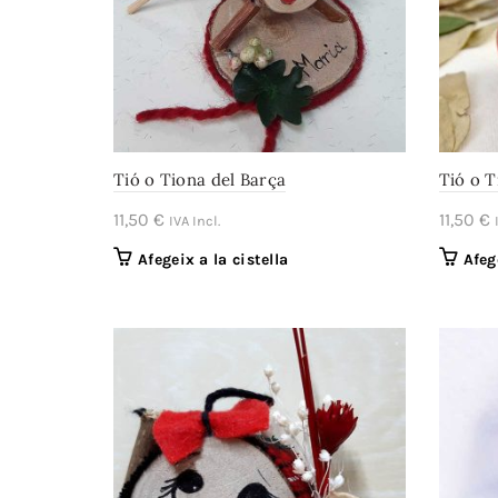
Tió o Tiona del Barça
Tió o 
11,50
€
11,50
€
IVA Incl.
Afegeix a la cistella
Afeg