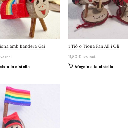
Tiona amb Bandera Gai
1 Tió o Tiona Fan All i Oli
11,50
€
IVA Incl.
IVA Incl.
eix a la cistella
Afegeix a la cistella