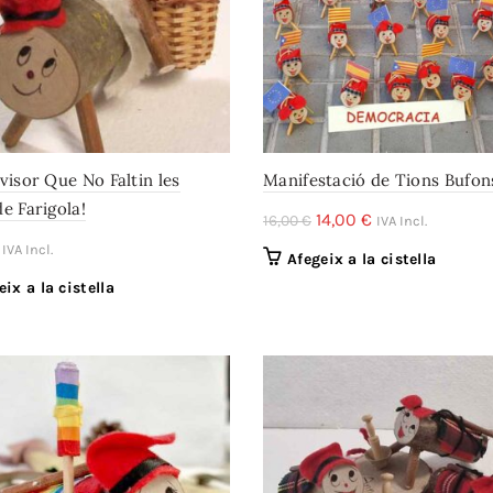
visor Que No Faltin les
Manifestació de Tions Bufon
e Farigola!
El
El
14,00
€
16,00
€
IVA Incl.
preu
preu
IVA Incl.
Afegeix a la cistella
original
actual
eix a la cistella
era:
és:
16,00 €.
14,00 €.