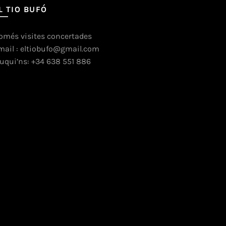
L TIO BUFÓ
omés visites concertades
mail : eltiobufo@gmail.com
ruqui’ns: +34 638 551 886