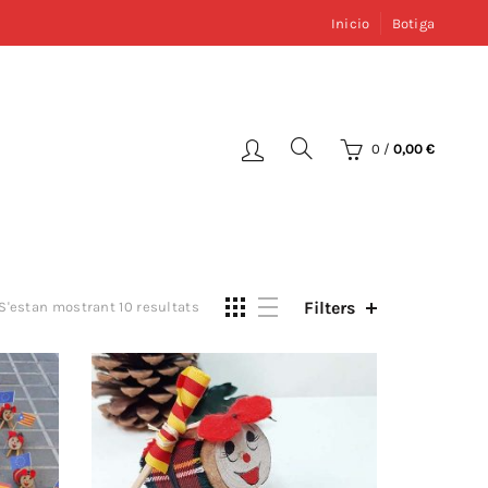
Inicio
Botiga
0
/
0,00
€
Filters
S'estan mostrant 10 resultats