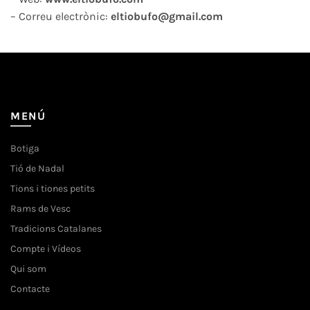
– Correu electrònic:
eltiobufo@gmail.com
MENÚ
Botiga
Tió de Nadal
Tions i tiones petits
Rams de Vesc
Tradicions Catalanes
Compte i Vídeos
Qui som
Contacte