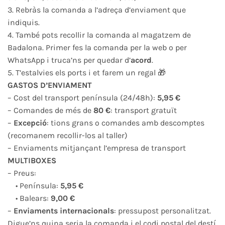
3. Rebràs la comanda a l’adreça d’enviament que
indiquis.
4. També pots recollir la comanda al magatzem de
Badalona. Primer fes la comanda per la web o per
WhatsApp i truca’ns per quedar d’
acord
.
5. T’estalvies els ports i et farem un regal 🎁
GASTOS D’ENVIAMENT
– Cost del transport península (24/48h):
5,95 €
– Comandes de més de
80 €
: transport gratuït
–
Excepció
: tions grans o comandes amb descomptes
(recomanem recollir-los al taller)
– Enviaments mitjançant l’empresa de transport
MULTIBOXES
– Preus:
• Península:
5,95 €
• Balears:
9,00 €
–
Enviaments internacionals
: pressupost personalitzat.
Digue’ns quina seria la comanda i el codi postal del destí,