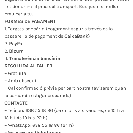
i et donarem el preu del transport. Busquem el millor
preu per a tu.
FORMES DE PAGAMENT
1. Targeta bancària (pagament segur a través de la
passarel·la de pagament de
CaixaBank
)
2.
PayPal
3.
Bizum
4.
Transferència bancària
RECOLLIDA AL TALLER
– Gratuïta
– Amb obsequi
– Cal confirmació prèvia per part nostra (avisarem quan
la comanda estigui preparada)
CONTACTE
– Telèfon: 638 55 18 86 (de dilluns a divendres, de 10 h a
15 h i de 19 h a 22 h)
– WhatsApp: 638 55 18 86 (24 h)
– Web:
www.eltiobufo.com