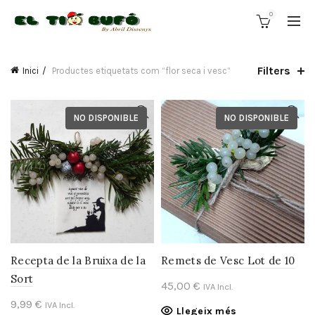
0
Filters
Inici
Productes etiquetats com “flor seca i vesc”
NO DISPONIBLE
NO DISPONIBLE
Recepta de la Bruixa de la
Remets de Vesc Lot de 10
Sort
45,00
€
IVA Incl.
9,99
€
IVA Incl.
Llegeix més