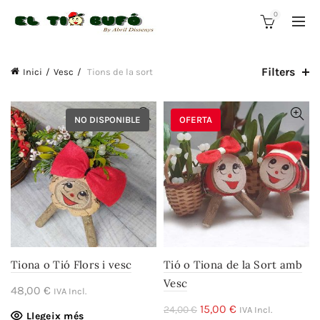
0
Filters
Inici
Vesc
Tions de la sort
NO DISPONIBLE
OFERTA
Tiona o Tió Flors i vesc
Tió o Tiona de la Sort amb
Vesc
48,00
€
IVA Incl.
El
El
15,00
€
24,00
€
IVA Incl.
Llegeix més