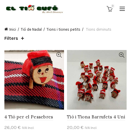
0
Inici
Tió de Nadal
Tions i tiones petits
Tions diminuts
Filters
4 Tió per el Pessebres
Tió i Tiona Barrufets 4 Uní
26,00
€
20,00
€
IVA Incl.
IVA Incl.