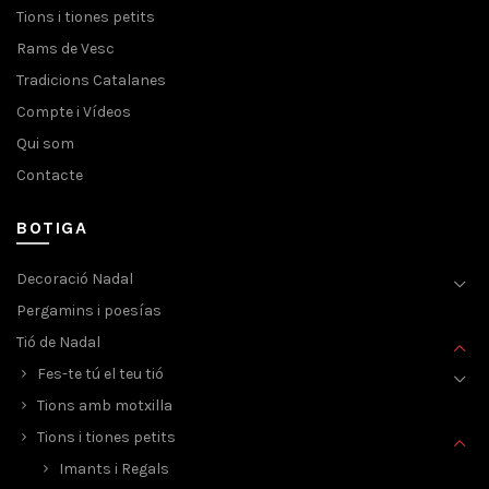
Tions i tiones petits
Rams de Vesc
Tradicions Catalanes
Compte i Vídeos
Qui som
Contacte
BOTIGA
Decoració Nadal
Pergamins i poesías
Tió de Nadal
Fes-te tú el teu tió
Tions amb motxilla
Tions i tiones petits
Imants i Regals