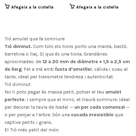
Afegeix a la cistella
Afegeix a la cistella
Tió amulet que fa somriure
Tió diminut.
Com tots els tions porto una manta, bastó,
barretina o llaç. Sí que és una tiona. Grandàries
aproximades: de
12 a 20 mm de diàmetre × 1,5 a 2,5 cm
de llarg
. Fet a mà amb
fusta d’ametller
, càlida i suau al
tacte, ideal per transmetre tendresa i autenticitat.
Tió diminut
No li pots pegar és massa petit, potser el teu
amulet
perfecte
: I sempre que el miris, et traurà somriure. Ideal
per decorar la taula de Nadal —
un per cada comensal
—
o per penjar a l’arbre. Són una
cucada irresistible
que
captiva petits i grans.
El Tió més petit del món