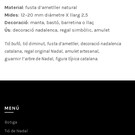
Material
: fusta d’ametller natural
Mides
: 12–20 mm diàmetre X llarg 2,5
Decoració
: manta, bastó, barretina o llaç
Ús
: decoració nadalenca, regal simbòlic, amulet
Tió bufó
,
tió diminut
,
fusta d’ametller
,
decoració nadalenca
catalana
,
regal original Nadal
,
amulet artesanal
,
guarnir l’
arbre de Nadal
,
figura típica catalana.
MENÚ
Botiga
Tió de Nadal