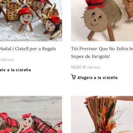
Nadal i Cistell per a Regals
Tió Previsor Que No Faltin l
Sopes de Farigola!
IVA Incl.
14,00
€
IVA Incl.
eix a la cistella
Afegeix a la cistella