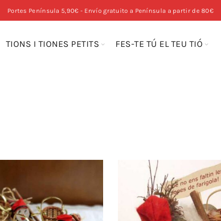
Portes Península 5,90€ - Envío gratuito a Península a partir de 80€
TIONS I TIONES PETITS
FES-TE TÚ EL TEU TIÓ