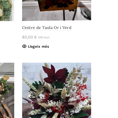
Centre de Taula Or i Verd
85,00
€
IVA Incl.
Llegeix més