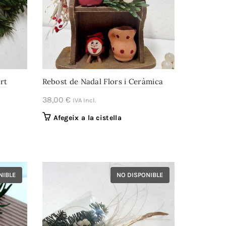
rt
Rebost de Nadal Flors i Ceràmica
38,00
€
IVA Incl.
Afegeix a la cistella
NIBLE
NO DISPONIBLE