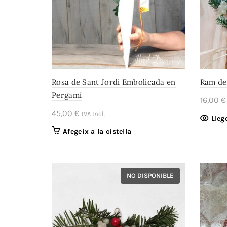
Rosa de Sant Jordi Embolicada en
Ram de 
Pergamí
16,00
€
45,00
€
IVA Incl.
Lleg
Afegeix a la cistella
NO DISPONIBLE