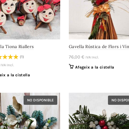
 la Tiona Riallers
Gavella Rústica de Flors i Ví
76,00
€
(1)
IVA Incl.
IVA Incl.
Afegeix a la cistella
eix a la cistella
NO DISPONIBLE
NO DISPO