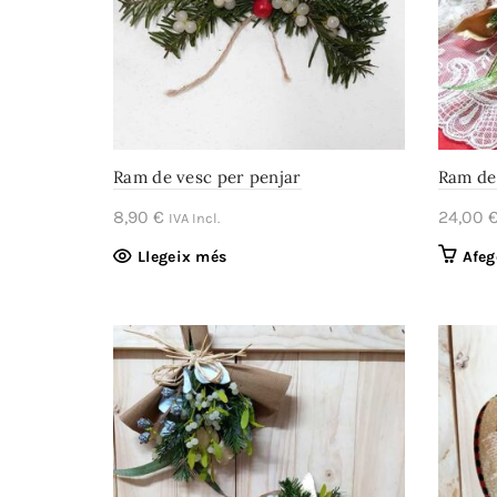
Ram de vesc per penjar
Ram de
8,90
€
24,00
IVA Incl.
Llegeix més
Afeg