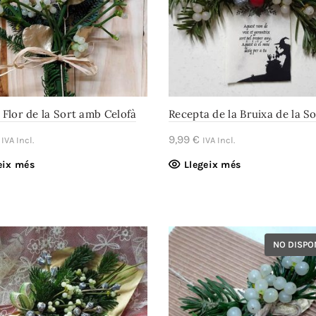
Flor de la Sort amb Celofà
Recepta de la Bruixa de la So
9,99
€
IVA Incl.
IVA Incl.
eix més
Llegeix més
NO DISPO