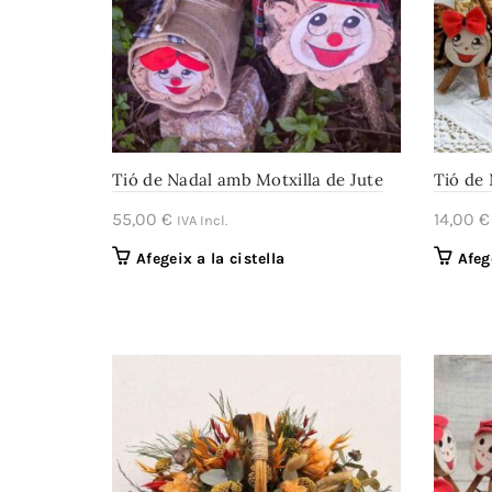
Tió de Nadal amb Motxilla de Jute
Tió de 
55,00
€
14,00
€
IVA Incl.
Afegeix a la cistella
Afeg