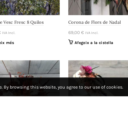
e Vesc Fresc 8 Quilos
Corona de Flors de Nadal
€
69,00
€
IVA Incl.
IVA Incl.
eix més
Afegeix a la cistella
 By browsing this website, you agree to our use of cookies.