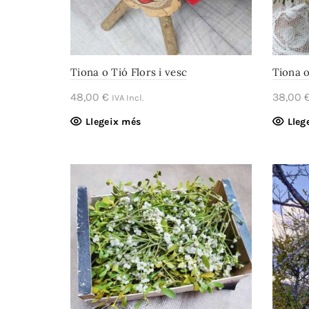
Tiona o Tió Flors i vesc
Tiona o
48,00
€
38,00
IVA Incl.
Llegeix més
Lleg