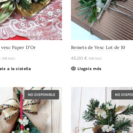
 vesc Paper D’Or
Remets de Vesc Lot de 10
€
45,00
€
IVA Incl.
IVA Incl.
eix a la cistella
Llegeix més
NO DISPONIBLE
NO DISPO