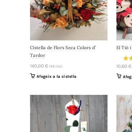
Cistella de Flors Seca Colors d’
El Tió i
Tardor
140,00
€
10,60
€
IVA Incl.
Afegeix a la cistella
Afeg