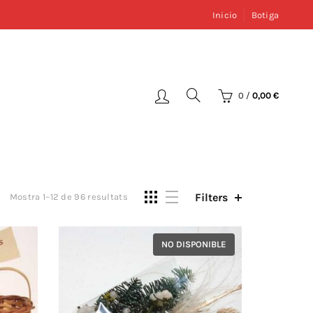
Inicio
Botiga
0
/
0,00
€
Filters
Mostra 1–12 de 96 resultats
NO DISPONIBLE