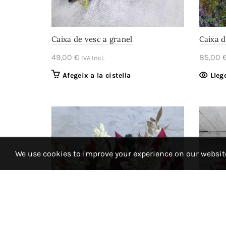
Caixa de vesc a granel
Caixa d
49,00
€
85,00
IVA Incl.
Afegeix a la cistella
Lleg
We use cookies to improve your experience on our website.