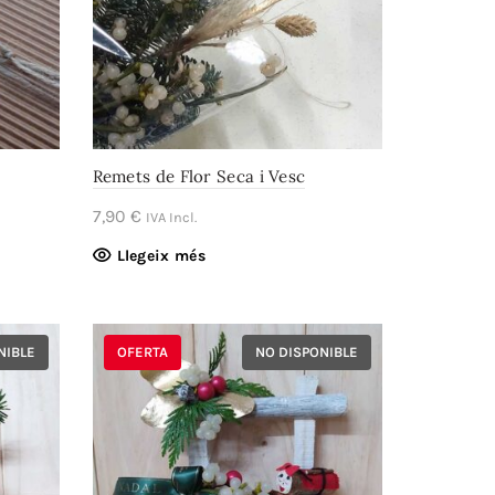
Remets de Flor Seca i Vesc
7,90
€
IVA Incl.
Llegeix més
NIBLE
OFERTA
NO DISPONIBLE