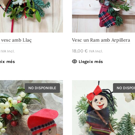
 vesc amb Llaç
Vesc un Ram amb Arpillera
18,00
€
IVA Incl.
IVA Incl.
eix més
Llegeix més
NO DISPONIBLE
NO DISPO