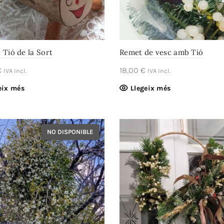
 Tió de la Sort
Remet de vesc amb Tió
€
18,00
€
IVA Incl.
IVA Incl.
eix més
Llegeix més
NO DISPONIBLE