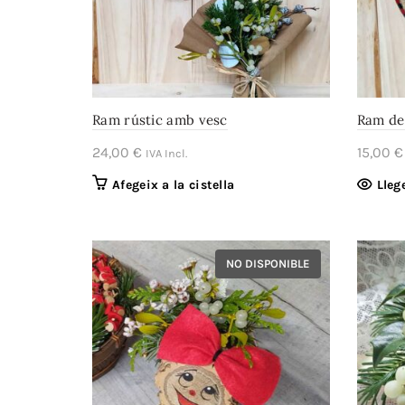
Ram rústic amb vesc
Ram de
24,00
€
15,00
€
IVA Incl.
Afegeix a la cistella
Lleg
NO DISPONIBLE