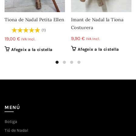
Tiona de Nadal Petita Ellen
Imant de Nadal la Tiona
Costurera
(1)
9,90
€
19,00
€
IVA Incl.
IVA Incl.
Afegeix a la cistella
Afegeix a la cistella
MENÚ
Botiga
Tió de Nadal