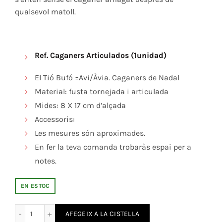
qualsevol matoll.
Ref. Caganers Articulados (1unidad)
El Tió
Bufó =Avi/Àvia. Caganers de Nadal
Material: fusta tornejada i articulada
Mides: 8 X 17 cm d’alçada
Accessoris:
Les mesures són aproximades.
En fer la teva comanda trobaràs espai per a
notes.
EN ESTOC
quantitat de Caganers de Nadal 1Unit.
AFEGEIX A LA CISTELLA