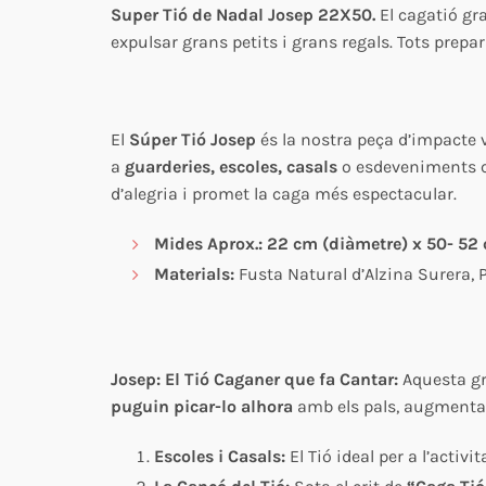
Super Tió de Nadal Josep 22X50.
El cagatió gra
expulsar grans petits i grans regals. Tots prepar
El
Súper Tió Josep
és la nostra peça d’impacte 
a
guarderies, escoles, casals
o esdeveniments c
d’alegria i promet la caga més espectacular.
Mides Aprox.:
22 cm (diàmetre) x 50- 52 
Materials:
Fusta Natural d’Alzina Surera, 
Josep: El Tió Caganer que fa Cantar:
Aquesta gr
puguin picar-lo alhora
amb els pals, augmenta
Escoles i Casals:
El Tió ideal per a l’activ