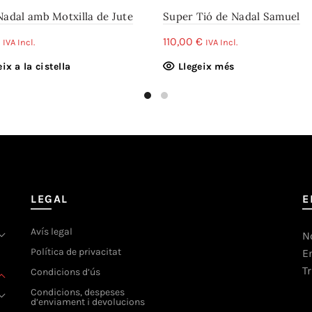
Nadal amb Motxilla de Jute
Super Tió de Nadal Samuel
110,00
€
IVA Incl.
IVA Incl.
ix a la cistella
Llegeix més
LEGAL
E
Avís legal
N
Política de privacitat
E
T
Condicions d’ús
Condicions, despeses
d’enviament i devolucions