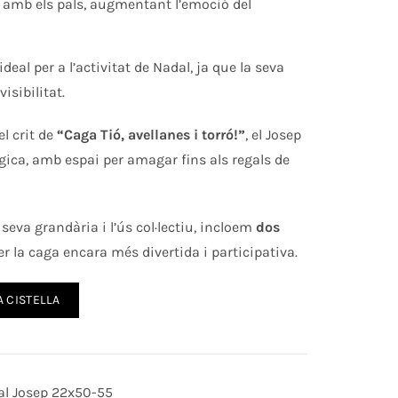
amb els pals, augmentant l’emoció del
ideal per a l’activitat de Nadal, ja que la seva
sibilitat.
l crit de
“Caga Tió, avellanes i torró!”
, el Josep
ca, amb espai per amagar fins als regals de
 seva grandària i l’ús col·lectiu, incloem
dos
er la caga encara més divertida i participativa.
A CISTELLA
al Josep 22x50-55