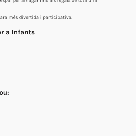
espai per amagar fins als regals de tota una
ara més divertida i participativa.
er a Infants
ou: