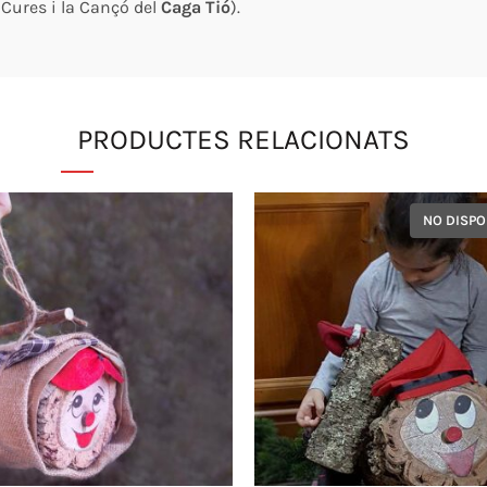
Cures i la Cançó del
Caga Tió
).
PRODUCTES RELACIONATS
NO DISPO