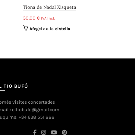
Tiona de Nadal Xisqueta
Tiona de N
30,00
€
59,00
€
IVA Incl.
IVA 
Afegeix a la cistella
Afegeix a
L TIO BUFÓ
omés visites concertades
mail : eltiobufo@gmail.com
ruqui’ns: +34 638 551 886