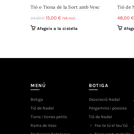
Tió o Tiona de la Sort amb Vesc
Tió de 
El
El
15,00
€
48,00
€
24,00
€
IVA Incl.
preu
preu
Afegeix a la cistella
Afege
original
actual
era:
és:
24,00 €.
15,00 €.
MENÚ
BOTIGA
Botiga
Decoració Nadal
Tió de Nadal
Pergamins i poesías
Tions i tiones petits
Tió de Nadal
Rams de Vesc
Fes-te tú el teu tió