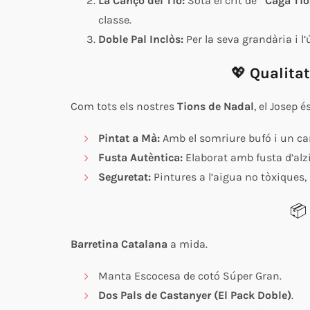
La Cançó del Tió:
Sota el crit de
“Caga Tió,
classe.
Doble Pal Inclòs:
Per la seva grandària i l’
💖
Qualitat
Com tots els nostres
Tions de Nadal
, el Josep 
Pintat a Mà:
Amb el somriure bufó i un car
Fusta Autèntica:
Elaborat amb fusta d’alz
Seguretat:
Pintures a l’aigua no tòxiques, 
📦
Barretina Catalana
a mida.
Manta Escocesa de cotó Súper Gran.
Dos Pals de Castanyer (El Pack Doble)
.