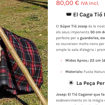
80,00
€
IVA Incl.
👑 El Caga Tió 
El
Súper Tió Josep
és la nost
els seus imponents
50 cm de
perfecte per a
guarderies, es
es reuneixen molts nens per 
omple la sala d’alegria i pr
Mides Aprox.:
22 cm (d
Materials:
Fusta Natural
🌟
La Peça Perf
Josep: El Tió Caganer que fa
esdeveniments on la màgia e