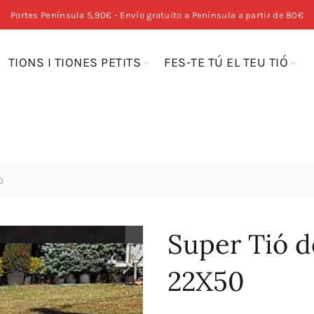
Portes Península 5,90€ - Envío gratuito a Península a partir de 80€
TIONS I TIONES PETITS
FES-TE TÚ EL TEU TIÓ
0
Super Tió d
22X50