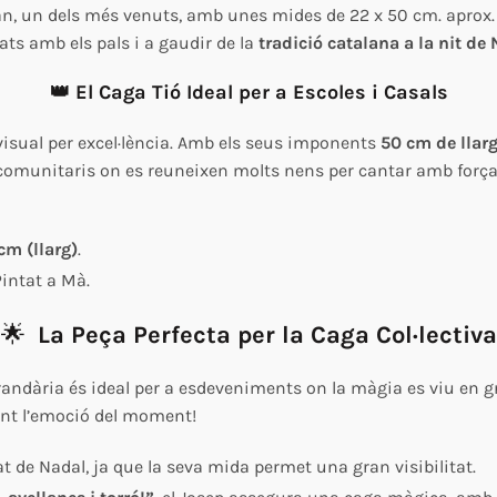
n, un dels més venuts, amb unes mides de 22 x 50 cm. aprox. U
ats amb els pals i a gaudir de la
tradició catalana a la nit de
👑 El Caga Tió Ideal per a Escoles i Casals
visual per excel·lència. Amb els seus imponents
50 cm de llar
omunitaris on es reuneixen molts nens per cantar amb força.
cm (llarg)
.
Pintat a Mà.
🌟
La Peça Perfecta per la Caga Col·lectiva
andària és ideal per a esdeveniments on la màgia es viu en g
nt l’emoció del moment!
itat de Nadal, ja que la seva mida permet una gran visibilitat.