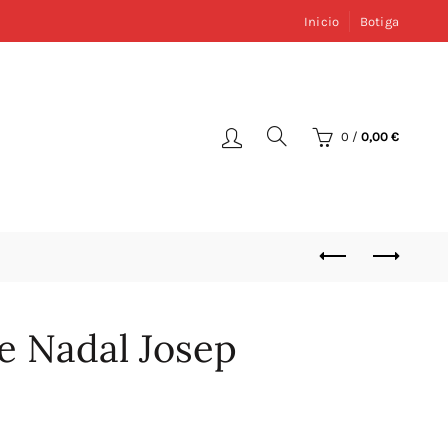
Inicio
Botiga
0
/
0,00
€
e Nadal Josep