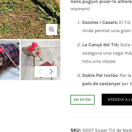
nens puguin picar-lo alhora
moment!
Escoles i Casals:
El Tió 
mida permet una gran vi
La Cançó del Tió:
Sota e
assegura una caga màgi
tota una classe.
Doble Pal Inclòs:
Per la
pals de castanyer
per f
AFEGEIX A L
EN ESTOC
SKU:
0007 Super Tió de Nad