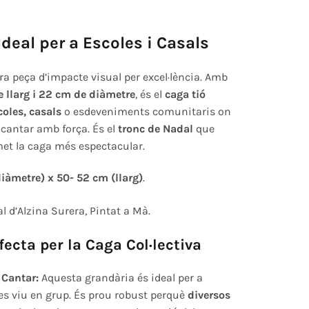
Ideal per a Escoles i Casals
ra peça d’impacte visual per excel·lència. Amb
 llarg i 22 cm de diàmetre
, és el
caga tió
coles, casals
o esdeveniments comunitaris on
cantar amb força. És el
tronc de Nadal
que
omet la caga més espectacular.
iàmetre) x 50- 52 cm (llarg)
.
 d’Alzina Surera, Pintat a Mà.
ecta per la Caga Col·lectiva
 Cantar:
Aquesta grandària és ideal per a
s viu en grup. És prou robust perquè
diversos