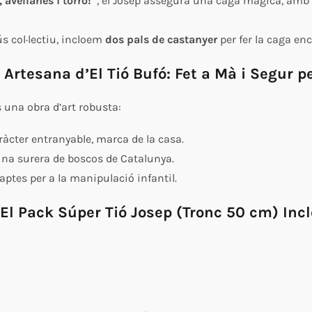
 avellanes i torró!”
, el Josep assegura una caga màgica, amb 
ús col·lectiu, incloem
dos pals de castanyer
per fer la caga enc
 Artesana d’El Tió Bufó: Fet a Mà i Segur p
és una obra d’art robusta:
àcter entranyable, marca de la casa.
ina surera de boscos de Catalunya.
aptes per a la manipulació infantil.
El Pack Súper Tió Josep (Tronc 50 cm) Incl