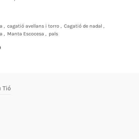
na
,
cagatió avellans i torro
,
Cagatió de nadal
,
a
,
Manta Escocesa
,
pals
 Tió