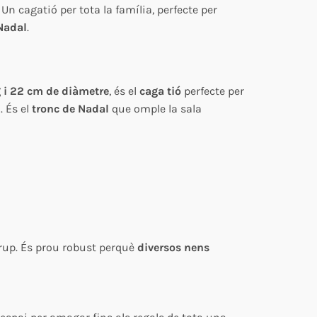
n cagatió per tota la família, perfecte per
 Nadal
.
g i 22 cm de diàmetre
, és el
caga tió
perfecte per
 És el
tronc de Nadal
que omple la sala
rup. És prou robust perquè
diversos nens